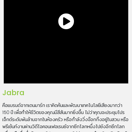
Jabra
คือแบรนด์จากเดนมาร์ก เราคิดค้นและพัฒนาเทคโนโลยีเสียงมากว่า
150 ปี เพื่อทำให้ชีวิตของคุณมีสีสันมากยิ่งขึ้น ไม่ว่าคุณจะประชุมโปร
เจ็กต์ระดับพันล้านจากในห้องครัว หรือกำลังวิ่งจ๊อกกิ้งอยู่ในสวน หรือ
พรีเซ้นท์งานผ่านวิดีโอคอนเฟอเรนซ์จากซีกโลกหนึ่งไปยังอีกซีกโลก