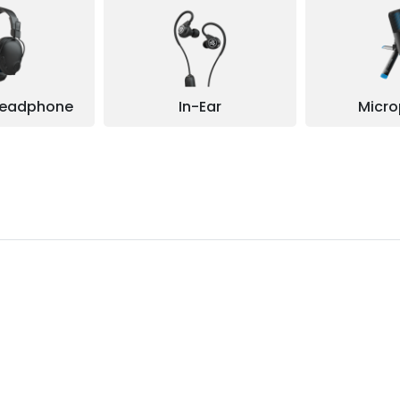
headphone
In-Ear
Micr