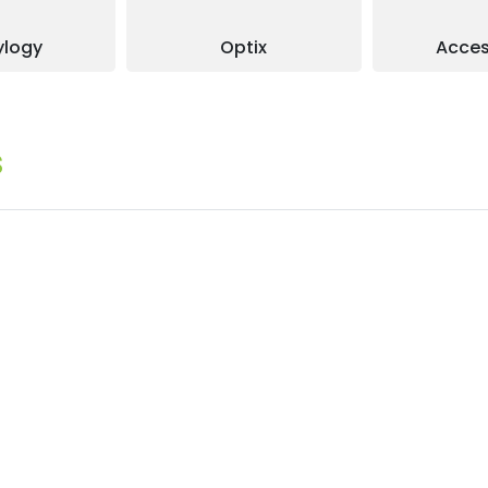
ylogy
Optix
Acces
s